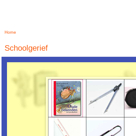
Home
U bent hier
Schoolgerief