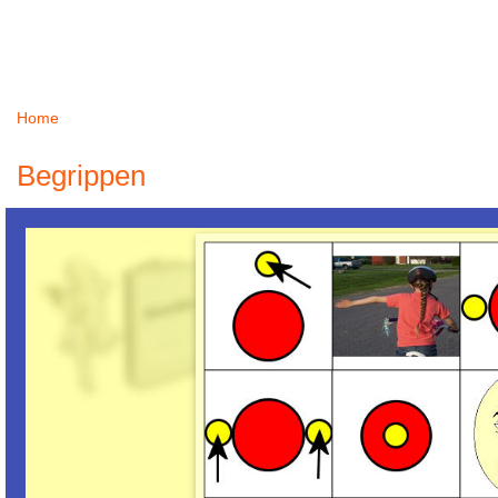
Home
U bent hier
Begrippen